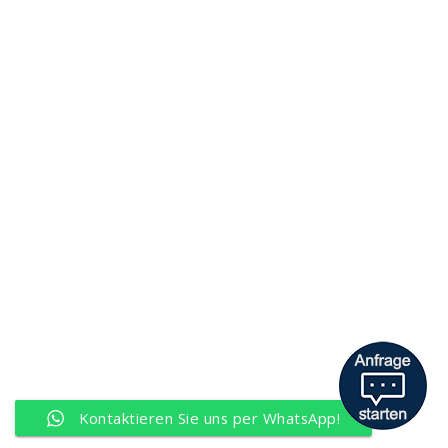
Kontakt
Neue Klosterstraße 11, 18311 Ribnitz-Damgarten
Telefon:
03821 / 81 59 73
Email:
ra(at)kanzlei-guenther.de
Website:
www.kanzlei-guenther.de
© Copyright 2026 |
kanzlei-guenther.de
| All right reserved.
Kontaktieren Sie uns per WhatsApp!