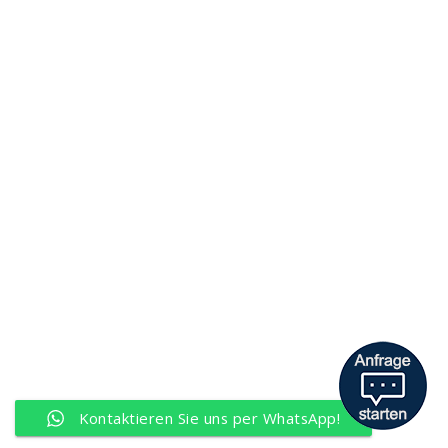
Kontakt
Neue Klosterstraße 11, 18311 Ribnitz-Damgarten
Telefon:
03821 / 81 59 73
Email:
ra(at)kanzlei-guenther.de
Website:
www.kanzlei-guenther.de
© Copyright 2026 |
kanzlei-guenther.de
| All right reserved.
Kontaktieren Sie uns per WhatsApp!